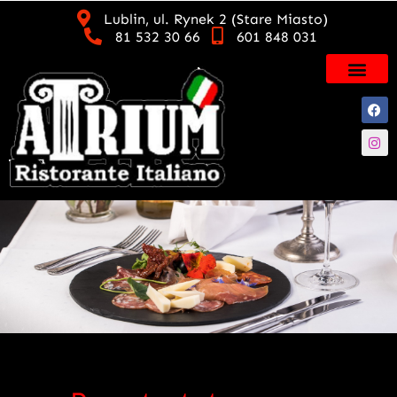
Lublin, ul. Rynek 2 (Stare Miasto)
81 532 30 66
601 848 031
Su di noi
Servizio cateri
Carta dei vini