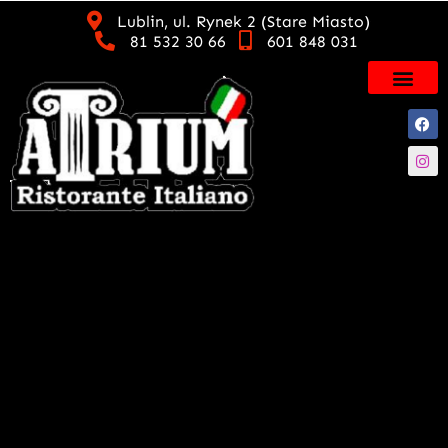
Lublin, ul. Rynek 2 (Stare Miasto)
81 532 30 66
601 848 031
Karta Win